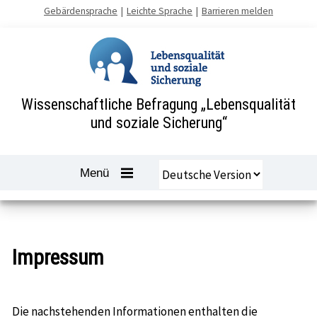
Zum
Gebärdensprache
Leichte Sprache
Barrieren melden
Inhalt
springen
Wissenschaftliche Befragung „Lebensqualität
und soziale Sicherung“
Sprache
Navigation
Menü
auswählen
öffnen
und
schliessen
-
Impressum
Die nachstehenden Informationen enthalten die