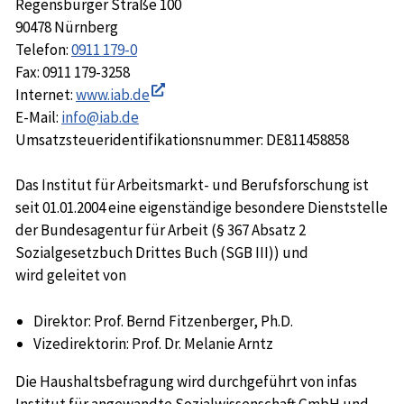
Regensburger Straße 100
90478 Nürnberg
Telefon:
0911 179-0
Fax: 0911 179-3258
Internet:
www.iab.de
In
E-Mail:
info@iab.de
neuem
Umsatzsteueridentifikationsnummer: DE811458858
Fenster
öffnen
Das Institut für Arbeitsmarkt- und Berufsforschung ist
seit 01.01.2004 eine eigenständige besondere Dienststelle
der Bundesagentur für Arbeit (§ 367 Absatz 2
Sozialgesetzbuch Drittes Buch (SGB III)) und
wird geleitet von
Direktor: Prof. Bernd Fitzenberger, Ph.D.
Vizedirektorin: Prof. Dr. Melanie Arntz
Die Haushaltsbefragung wird durchgeführt von infas
Institut für angewandte Sozialwissenschaft GmbH und