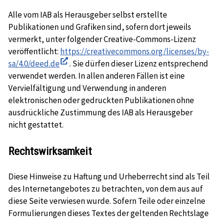
Alle vom IAB als Herausgeber selbst erstellte
Publikationen und Grafiken sind, sofern dort jeweils
vermerkt, unter folgender Creative-Commons-Lizenz
veröffentlicht:
https://creativecommons.org/licenses/by-
sa/4.0/deed.de
. Sie dürfen dieser Lizenz entsprechend
In
verwendet werden. In allen anderen Fällen ist eine
neuem
Vervielfältigung und Verwendung in anderen
Fenster
elektronischen oder gedruckten Publikationen ohne
öffnen
ausdrückliche Zustimmung des IAB als Herausgeber
nicht gestattet.
Rechtswirksamkeit
Diese Hinweise zu Haftung und Urheberrecht sind als Teil
des Internetangebotes zu betrachten, von dem aus auf
diese Seite verwiesen wurde. Sofern Teile oder einzelne
Formulierungen dieses Textes der geltenden Rechtslage