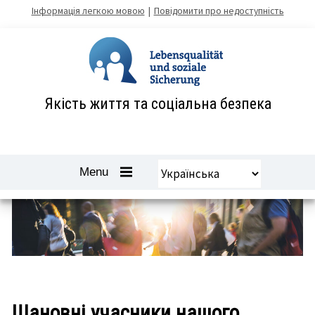
Zum
Інформація легкою мовою
Повідомити про недоступність
Inhalt
springen
Якість життя та соціальна безпека
Вибрати
Navigation
Menu
мову
öffnen
und
schliessen
-
Шановні учасники нашого