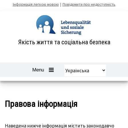
Zum
Інформація легкою мовою
Повідомити про недоступність
Inhalt
springen
Якість життя та соціальна безпека
Вибрати
Navigation
Menu
мову
öffnen
und
schliessen
-
Правова інформація
Наведена нижче інформація містить законодавчо