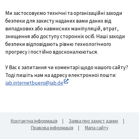
Ми застосовуємо технічні та організаційні заходи
безпеки для захисту наданих вами даних від
випадкових або навмисних маніпуляцій, втрат,
знищення або доступу сторонніх осіб. Наші заходи
безпеки відповідають рівню технологічного
прогресу і постійно вдосконалюються.
У Вас є запитання чи коментарі щодо нашого сайту?
Тоді пишіть нам на адресу електронної пошти:
iab.internetbuero@iab.de
In
neuem
Fenster
öffnen
Контактна інформація
Заява про захист даних
Правова інформація
Мапа сайту
Aktuelle