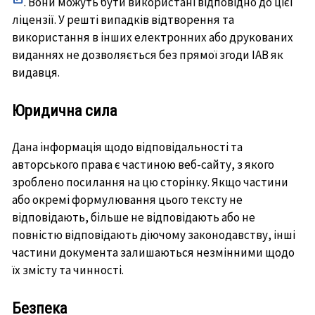
. Вони можуть бути використані відповідно до цієї
In
ліцензії. У решті випадків відтворення та
neuem
використання в інших електронних або друкованих
Fenster
виданнях не дозволяється без прямої згоди IAB як
öffnen
видавця.
Юридична сила
Дана інформація щодо відповідальності та
авторського права є частиною веб-сайту, з якого
зроблено посилання на цю сторінку. Якщо частини
або окремі формулювання цього тексту не
відповідають, більше не відповідають або не
повністю відповідають діючому законодавству, інші
частини документа залишаються незмінними щодо
їх змісту та чинності.
Безпека