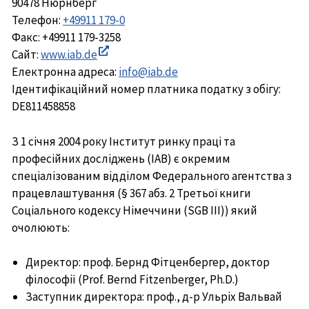
90478 Нюрнберг
Телефон:
+49911 179-0
Факс: +49911 179-3258
Сайт:
www.iab.de
In
Електронна адреса:
info@iab.de
neuem
Ідентифікаційний номер платника податку з обігу:
Fenster
DE811458858
öffnen
З 1 січня 2004 року Інститут ринку праці та
професійних досліджень (IAB) є окремим
спеціалізованим відділом Федерального агентства з
працевлаштування (§ 367 абз. 2 Третьої книги
Соціального кодексу Німеччини (SGB III)) який
очолюють:
Директор: проф. Бернд Фітценбергер, доктор
філософії (Prof. Bernd Fitzenberger, Ph.D.)
Заступник директора: проф., д-р Ульріх Вальвай