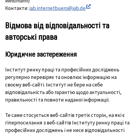
Weidmann)
Контакти:
iab.internetbuero@iab.de
In
neuem
Відмова від відповідальності та
Fenster
авторські права
öffnen
Юридичне застереження
Інститут ринку праці та професійних досліджень
регулярно перевіряє та оновлює інформацію на
своєму веб-сайті. Інститут не бере на себе
відповідальність або гарантію щодо актуальності,
правильності та повноти наданої інформації.
Те саме стосується веб-сайтів третіх сторін, на які є
гіперпосилання з веб-сайтів Інституту ринку праці та
професійних досліджень і не несе відповідальності