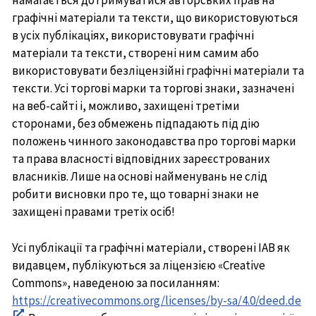
намагається дотримуватися авторських прав на
графічні матеріали та тексти, що використовуються
в усіх публікаціях, використовувати графічні
матеріали та тексти, створені ним самим або
використовувати безліцензійні графічні матеріали та
тексти. Усі торгові марки та торгові знаки, зазначені
на веб-сайті і, можливо, захищені третіми
сторонами, без обмежень підпадають під дію
положень чинного законодавства про торгові марки
та права власності відповідних зареєстрованих
власників. Лише на основі найменувань не слід
робити висновки про те, що товарні знаки не
захищені правами третіх осіб!
Усі публікації та графічні матеріали, створені IAB як
видавцем, публікуються за ліцензією «Creative
Commons», наведеною за посиланням:
https://creativecommons.org/licenses/by-sa/4.0/deed.de