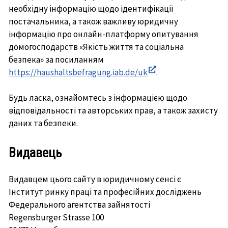
необхідну інформацію щодо ідентифікації
постачальника, а також важливу юридичну
інформацію про онлайн-платформу опитування
домогосподарств «Якість життя та соціальна
безпека» за посиланням
https://haushaltsbefragung.iab.de/uk
.
In
neuem
Будь ласка, ознайомтесь з інформацією щодо
Fenster
відповідальності та авторських прав, а також захисту
öffnen
даних та безпеки.
Видавець
Видавцем цього сайту в юридичному сенсі є
Інститут ринку праці та професійних досліджень
Федерального агентства зайнятості
Regensburger Strasse 100