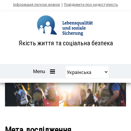
Zum
Інформація легкою мовою
Повідомити про недоступність
Inhalt
springen
Якість життя та соціальна безпека
Вибрати
Navigation
Menu
мову
öffnen
und
schliessen
-
Мета дослідження